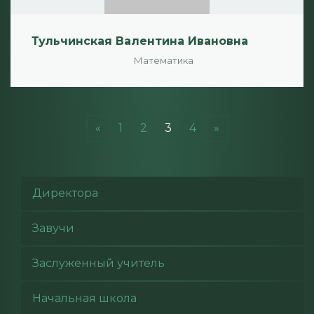
Тульчинская Валентина Ивановна
Математика
«
1
2
3
4
»
Директора
Завучи
Заслуженный учитель
Начальная школа